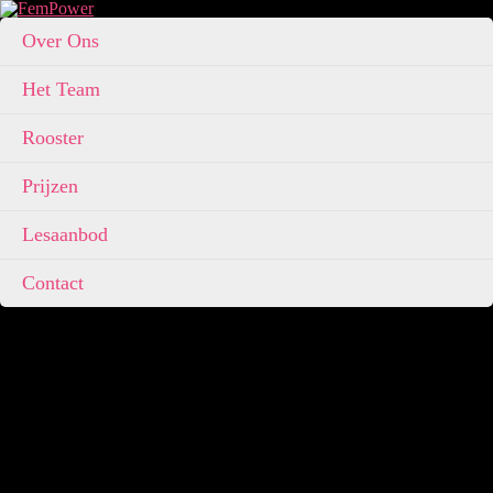
Over Ons
Het Team
Rooster
Prijzen
Lesaanbod
Contact
Fempower Center
Fempower Center is een sportschool gevestigd in Rotterdam-zuid,
specifiek voor vrouwen van alle leeftijden en conditieniveaus.